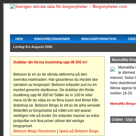
HEM
BINGORECENSIONER
BINGOINFORMATION
GRAT
Lördag 8:e Augusti 2026
MamaMia Bingo
Dubblar din första insättning upp till 300 kr!
MamaMia B
är därmed 
Betsson är en av de största aktörerna på den
internet. Sidan 
svenska marknaden. Här garanteras du mycket stor
hela skandinavi
variation av bingospel. Betsson erbjuder just nu en
Weise agerar bi
mycket generös startbonus. De dubblar din första
mellan 18-20.
insättning upp till 300 kr! Sätter du in 100 kr eller
mera så får du välja en av flera tusen dvd filmer från
MamaMia Bingo
diskshop.se. Betsson Bingo är ett av de allra senaste
tillskottet av bingohallar på nätet och det sparar
verkligen inte på krutet. De erbjuder massor av extra
Unibet - Upp t
jackpottar och fina priser utöver det vanliga
bingopriset.
Betsson Bingo Recension
|
Spela på Betsson Bingo